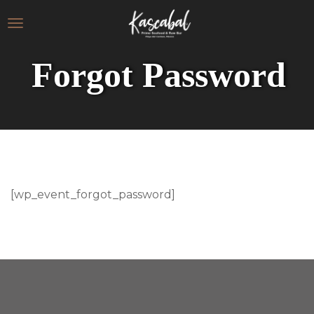
Forgot Password
[wp_event_forgot_password]