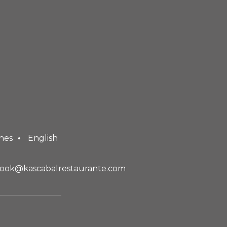
nes
English
ook@kascabalrestaurante.com