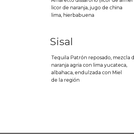
Amaretto dissarono (licor de almen
licor de naranja, jugo de china
lima, hierbabuena
Sisal
Tequila Patrón reposado, mezcla 
naranja agria con lima yucateca,
albahaca, endulzada con Miel
de la región