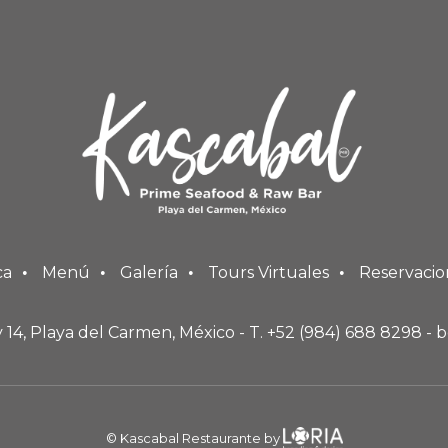
ca
Menú
Galería
Tours Virtuales
Reservacio
 14, Playa del Carmen, México - T. +52 (984) 688 8298 -
b
© Kascabal Restaurante by