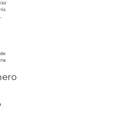
íxir
nís
,
 de
ena
nero
a