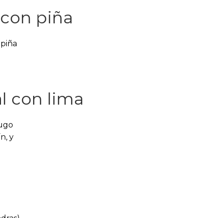
 con piña
 piña
l con lima
jugo
n, y